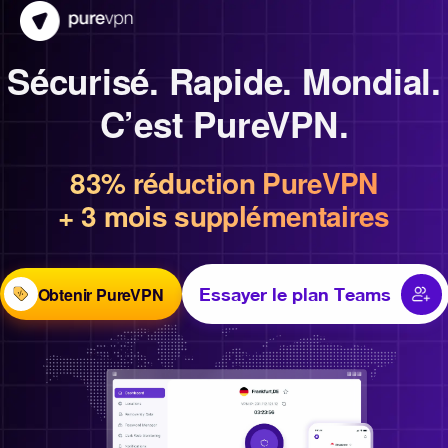
Sécurisé. Rapide. Mondial.
C’est PureVPN.
83% réduction PureVPN
+ 3 mois supplémentaires
Obtenir PureVPN
Essayer le plan Teams