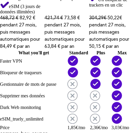
trackers en un clic
eSIM (3 jours de
données illimitées)
468,72 €
82,92 €
421,74 €
73,58 €
304,29€
50,22€
pendant 27 mois,
pendant 27 mois,
pendant 27 mois,
puis messages
puis messages
puis messages
automatiques pour
automatiques pour
automatiques pour
84,49 € par an
63,84 € par an
50,15 € par an
What you'll get
Standard
Plus
Max
Faster VPN
Bloqueur de traqueurs
Gestionnaire de mots de passe
Supprimer mes données
Dark Web monitoring
eSIM_truely_unlimited
Price
1,85
€
/mo
2,36
€
/mo
3,03
€
/mo