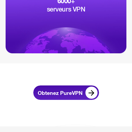
6000+
serveurs VPN
Obtenez PureVPN