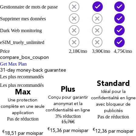
Gestionnaire de mots de passe
Supprimer mes données
Dark Web monitoring
eSIM_truely_unlimited
Price
2,18
€
/mo
3,90
€
/mo
4,75
€
/mo
compare_box_coupon
Get Max Plan
31-day money-back guarantee
Les plus recommandés
Standard
Les plus recommandés
Plus
Max
Idéal pour la
Conçu pour garantir
confidentialité en ligne
Une protection
anonymat et la
avec bloqueur de
complète en une seule
confidentialité en ligne
publicités
application
3% réduction
Pas de réduction
Pas de réduction
15,76
€
€
€
15,36
par mois
par
12,36
par mois
par
€
18,51
par mois
par