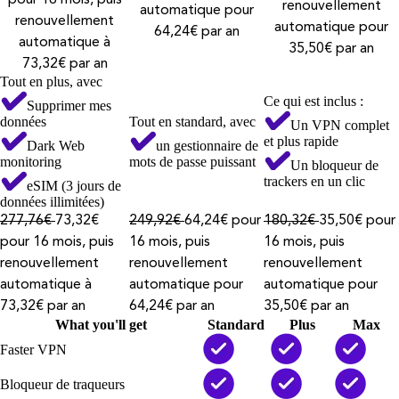
renouvellement
automatique pour
renouvellement
automatique pour
64,24€ par an
automatique à
35,50€ par an
73,32€ par an
Tout en plus, avec
Ce qui est inclus :
Supprimer mes
données
Tout en standard, avec
Un VPN complet
et plus rapide
Dark Web
un gestionnaire de
monitoring
mots de passe puissant
Un bloqueur de
trackers en un clic
eSIM (3 jours de
données illimitées)
277,76€
73,32€
249,92€
64,24€ pour
180,32€
35,50€ pour
pour 16 mois, puis
16 mois, puis
16 mois, puis
renouvellement
renouvellement
renouvellement
automatique à
automatique pour
automatique pour
73,32€ par an
64,24€ par an
35,50€ par an
What you'll get
Standard
Plus
Max
Faster VPN
Bloqueur de traqueurs