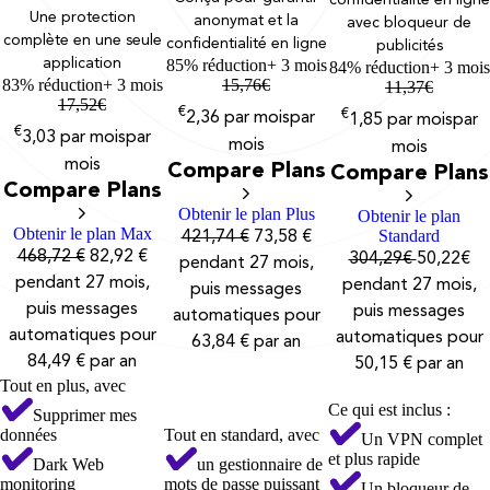
confidentialité en ligne
Une protection
anonymat et la
avec bloqueur de
complète en une seule
confidentialité en ligne
publicités
application
85% réduction
+ 3 mois
84% réduction
+ 3 mois
83% réduction
+ 3 mois
15,76
€
11,37
€
17,52
€
€
€
2,36
par mois
par
1,85
par mois
par
€
3,03
par mois
par
mois
mois
mois
Compare Plans
Compare Plans
Compare Plans
Obtenir le plan Plus
Obtenir le plan
Obtenir le plan Max
Standard
421,74 €
73,58 €
468,72 €
82,92 €
304,29€
50,22€
pendant 27 mois,
pendant 27 mois,
pendant 27 mois,
puis messages
puis messages
puis messages
automatiques pour
automatiques pour
automatiques pour
63,84 € par an
84,49 € par an
50,15 € par an
Tout en plus, avec
Ce qui est inclus :
Supprimer mes
données
Tout en standard, avec
Un VPN complet
et plus rapide
Dark Web
un gestionnaire de
monitoring
mots de passe puissant
Un bloqueur de