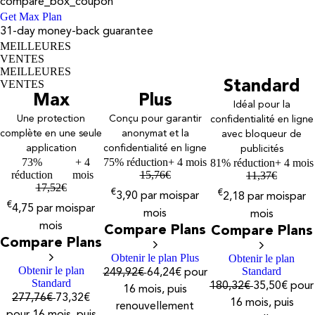
compare_box_coupon
Get Max Plan
31-day money-back guarantee
MEILLEURES
VENTES
MEILLEURES
VENTES
Standard
Max
Plus
Idéal pour la
Une protection
Conçu pour garantir
confidentialité en ligne
complète en une seule
anonymat et la
avec bloqueur de
application
confidentialité en ligne
publicités
73%
+ 4
75% réduction
+ 4 mois
81% réduction
+ 4 mois
réduction
mois
15,76
€
11,37
€
17,52
€
€
€
3,90
par mois
par
2,18
par mois
par
€
4,75
par mois
par
mois
mois
mois
Compare Plans
Compare Plans
Compare Plans
Obtenir le plan Plus
Obtenir le plan
Obtenir le plan
Standard
249,92€
64,24€ pour
Standard
180,32€
35,50€ pour
16 mois, puis
277,76€
73,32€
16 mois, puis
renouvellement
pour 16 mois, puis