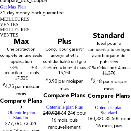
compare_box_coupon
Get Max Plan
31-day money-back guarantee
MEILLEURES
VENTES
MEILLEURES
VENTES
Standard
Max
Plus
Idéal pour la
Une protection
Conçu pour garantir
confidentialité en ligne
complète en une seule
anonymat et la
avec bloqueur de
application
confidentialité en ligne
publicités
73%
+ 4
75% réduction
+ 4 mois
81% réduction
+ 4 mois
réduction
mois
15,76
€
11,37
€
17,52
€
€
€
3,90
par mois
par
2,18
par mois
par
€
4,75
par mois
par
mois
mois
mois
Compare Plans
Compare Plans
Compare Plans
Obtenir le plan Plus
Obtenir le plan
Obtenir le plan
Standard
249,92€
64,24€ pour
Standard
180,32€
35,50€ pour
16 mois, puis
277,76€
73,32€
16 mois, puis
renouvellement
pour 16 mois, puis