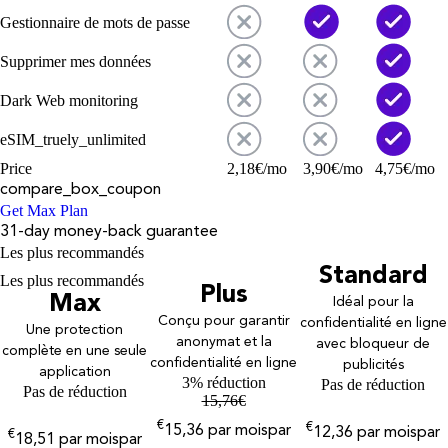
Gestionnaire de mots de passe
Supprimer mes données
Dark Web monitoring
eSIM_truely_unlimited
Price
2,18
€
/mo
3,90
€
/mo
4,75
€
/mo
compare_box_coupon
Get Max Plan
31-day money-back guarantee
Les plus recommandés
Standard
Les plus recommandés
Plus
Max
Idéal pour la
Conçu pour garantir
confidentialité en ligne
Une protection
anonymat et la
avec bloqueur de
complète en une seule
confidentialité en ligne
publicités
application
3% réduction
Pas de réduction
Pas de réduction
15,76
€
€
€
15,36
par mois
par
12,36
par mois
par
€
18,51
par mois
par