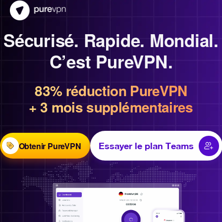
Sécurisé. Rapide. Mondial.
C’est PureVPN.
83% réduction PureVPN
+ 3 mois supplémentaires
Obtenir PureVPN
Essayer le plan Teams