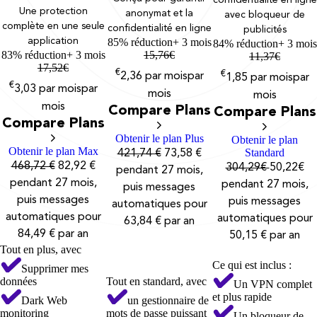
confidentialité en ligne
Une protection
anonymat et la
avec bloqueur de
complète en une seule
confidentialité en ligne
publicités
application
85% réduction
+ 3 mois
84% réduction
+ 3 mois
83% réduction
+ 3 mois
15,76
€
11,37
€
17,52
€
€
€
2,36
par mois
par
1,85
par mois
par
€
3,03
par mois
par
mois
mois
mois
Compare Plans
Compare Plans
Compare Plans
Obtenir le plan Plus
Obtenir le plan
Obtenir le plan Max
Standard
421,74 €
73,58 €
468,72 €
82,92 €
304,29€
50,22€
pendant 27 mois,
pendant 27 mois,
pendant 27 mois,
puis messages
puis messages
puis messages
automatiques pour
automatiques pour
automatiques pour
63,84 € par an
84,49 € par an
50,15 € par an
Tout en plus, avec
Ce qui est inclus :
Supprimer mes
données
Tout en standard, avec
Un VPN complet
et plus rapide
Dark Web
un gestionnaire de
monitoring
mots de passe puissant
Un bloqueur de