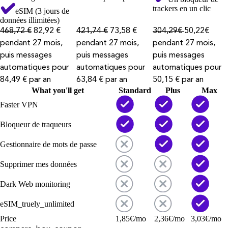
trackers en un clic
eSIM (3 jours de
données illimitées)
468,72 €
82,92 €
421,74 €
73,58 €
304,29€
50,22€
pendant 27 mois,
pendant 27 mois,
pendant 27 mois,
puis messages
puis messages
puis messages
automatiques pour
automatiques pour
automatiques pour
84,49 € par an
63,84 € par an
50,15 € par an
What you'll get
Standard
Plus
Max
Faster VPN
Bloqueur de traqueurs
Gestionnaire de mots de passe
Supprimer mes données
Dark Web monitoring
eSIM_truely_unlimited
Price
1,85
€
/mo
2,36
€
/mo
3,03
€
/mo