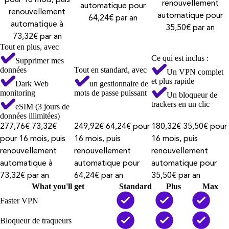
renouvellement
automatique pour
renouvellement
automatique pour
64,24€ par an
automatique à
35,50€ par an
73,32€ par an
Tout en plus, avec
Ce qui est inclus :
Supprimer mes
données
Tout en standard, avec
Un VPN complet
et plus rapide
Dark Web
un gestionnaire de
monitoring
mots de passe puissant
Un bloqueur de
trackers en un clic
eSIM (3 jours de
données illimitées)
277,76€
73,32€
249,92€
64,24€ pour
180,32€
35,50€ pour
pour 16 mois, puis
16 mois, puis
16 mois, puis
renouvellement
renouvellement
renouvellement
automatique à
automatique pour
automatique pour
73,32€ par an
64,24€ par an
35,50€ par an
What you'll get
Standard
Plus
Max
Faster VPN
Bloqueur de traqueurs