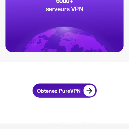
6000+
serveurs VPN
Obtenez PureVPN