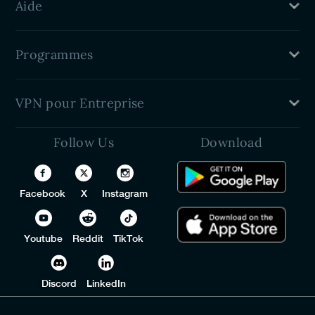
PureVPN Avis
Aide
Politique de remboursement
Conditions Générales
Chat en direct
La Presse
Programmes
Configuration VPN
Contactez nous
Parrainez un ami
Télécharger
VPN pour Entreprise
Devenir un affilié
Étudiant Rabais
Follow Us
Download
PureDome
Developers (API)
White Label VPN
Facebook
X
Instagram
Programme Revendeurs VPN
Youtube
Reddit
TikTok
Discord
LinkedIn