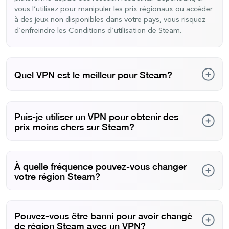
vous l’utilisez pour manipuler les prix régionaux ou accéder
à des jeux non disponibles dans votre pays, vous risquez
d’enfreindre les Conditions d’utilisation de Steam.
Quel VPN est le meilleur pour Steam?
Avec des milliers de serveurs dans des dizaines de pays, un
cryptage de pointe, des vitesses ultra-rapides et des
Puis-je utiliser un VPN pour obtenir des
fonctionnalités indispensables comme l’obfuscation,
prix moins chers sur Steam?
PureVPN est le meilleur et le plus fiable VPN Steam sur
lequel vous pouvez mettre la main.
Oui, un VPN peut donner l’impression que vous êtes dans
un pays où les jeux sont moins chers. Cependant, cette
À quelle fréquence pouvez-vous changer
pratique est contraire aux Conditions d’utilisation de
votre région Steam?
Steam. Si elle est détectée, Valve peut bloquer les achats,
restreindre votre compte ou même supprimer des jeux.
Steam vous permet de changer de pays de boutique tous
Vous le faites donc à vos risques et périls.
les trois mois lorsque vous vous trouvez physiquement
Pouvez-vous être banni pour avoir changé
dans la nouvelle région et utilisez un mode de paiement
de région Steam avec un VPN?
local. Bien qu’un VPN puisse vous aider à contourner ces