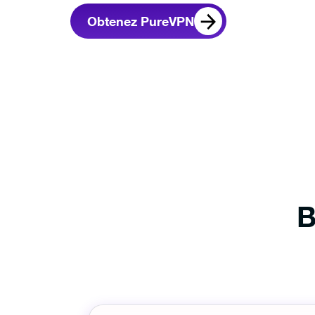
Obtenez PureVPN
B