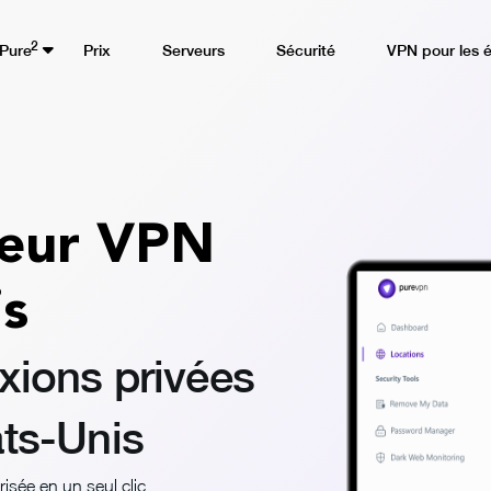
2
Pure
Prix
Serveurs
Sécurité
VPN pour les 
veur VPN
is
xions privées
ats-Unis
isée en un seul clic