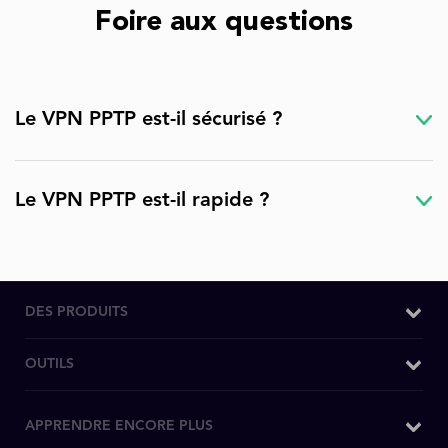
Foire aux questions
Le VPN PPTP est-il sécurisé ?
Le VPN PPTP est-il rapide ?
DES PRODUITS
VPN pour Windows
OUTILS
VPN pour MAC
Quel est mon IP
APPRENDRE ENCORE PLUS
VPN pour Android