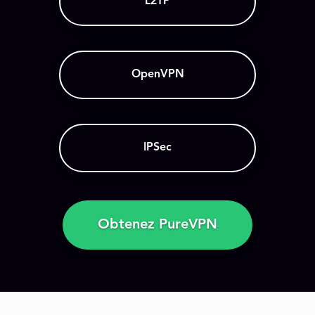
L2TP
OpenVPN
IPSec
Obtenez PureVPN